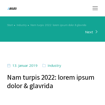
Start
Industry
Nam turpis 2022: lorem ipsum dolor & glavrida
Sie befinden sich hier:
Next
13. Januar 2019
Industry
Nam turpis 2022: lorem ipsum
dolor & glavrida