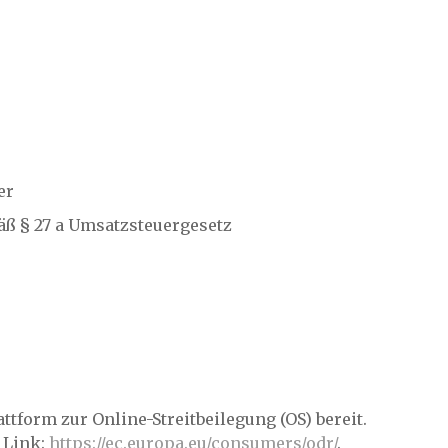
er
ß § 27 a Umsatzsteuergesetz
tform zur Online-Streitbeilegung (OS) bereit.
 Link:
https://ec.europa.eu/consumers/odr/
.