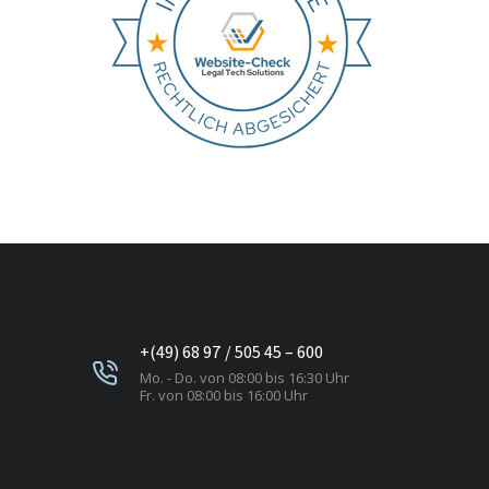
+(49) 68 97 / 505 45 – 600
Mo. - Do. von 08:00 bis 16:30 Uhr
Fr. von 08:00 bis 16:00 Uhr